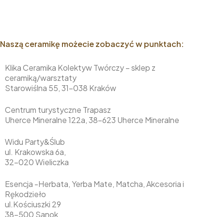
Naszą ceramikę możecie zobaczyć w punktach:
Klika Ceramika Kolektyw Twórczy – sklep z
ceramiką/warsztaty
Starowiślna 55, 31-038 Kraków
Centrum turystyczne Trapasz
Uherce Mineralne 122a, 38-623 Uherce Mineralne
Widu Party&Ślub
ul. Krakowska 6a,
32-020 Wieliczka
Esencja -Herbata, Yerba Mate, Matcha, Akcesoria i
Rękodzieło
ul.Kościuszki 29
38-500 Sanok