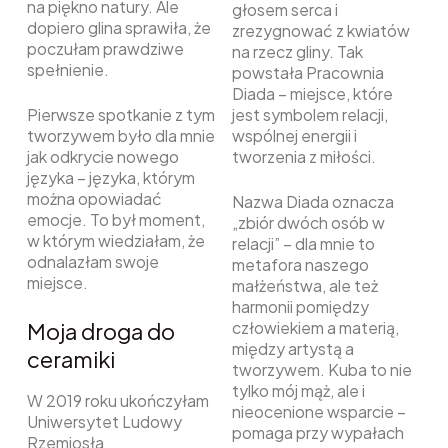
na piękno natury. Ale
głosem serca i
dopiero glina sprawiła, że
zrezygnować z kwiatów
poczułam prawdziwe
na rzecz gliny. Tak
spełnienie.
powstała Pracownia
Diada – miejsce, które
Pierwsze spotkanie z tym
jest symbolem relacji,
tworzywem było dla mnie
wspólnej energii i
jak odkrycie nowego
tworzenia z miłości.
języka – języka, którym
można opowiadać
Nazwa Diada oznacza
emocje. To był moment,
„zbiór dwóch osób w
w którym wiedziałam, że
relacji” – dla mnie to
odnalazłam swoje
metafora naszego
miejsce.
małżeństwa, ale też
harmonii pomiędzy
Moja droga do
człowiekiem a materią,
między artystą a
ceramiki
tworzywem. Kuba to nie
tylko mój mąż, ale i
W 2019 roku ukończyłam
nieocenione wsparcie –
Uniwersytet Ludowy
pomaga przy wypałach
Rzemiosła