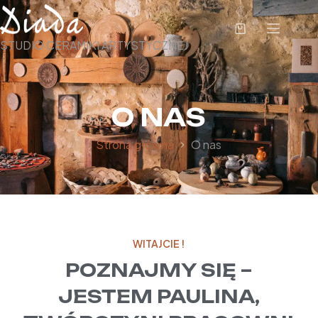
STUDIO CERAMIKI ARTYSTYCZNEJ
O NAS
Strona główna
O nas
WITAJCIE !
POZNAJMY SIĘ –
JESTEM PAULINA,