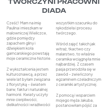
TWÓRCZYNI PRACOWNI
DIADA
Cześć! Mam na imię
wszystkim szacunku do
Paulina i mieszkam w
rękodzieła i procesu
malowniczej Wieliczce,
twórczego.
gdzie pomiędzy
zapachem gliny i
Wśród zajęć takich jak
dźwiękiem koła
witraż, tkactwo czy
garncarskiego powstają
malarstwo, to właśnie
moje ceramiczne historie.
ceramika wciągnęła mnie
najbardziej. Z czasem
Z wykształcenia jestem
pasja przerodziła się w
kulturoznawcą, a przez
zawód – zwieńczony
wiele lat byłam związana
egzaminem czeladniczym
z florystyką – światem
z ceramiki artystycznej.
barw, faktur i naturalnej
harmonii. Kwiaty uczyły
Z pomocą i wsparciem
mnie cierpliwości,
mojego męża Jakuba,
delikatności i wrażliwości
postanowiłam pójść za