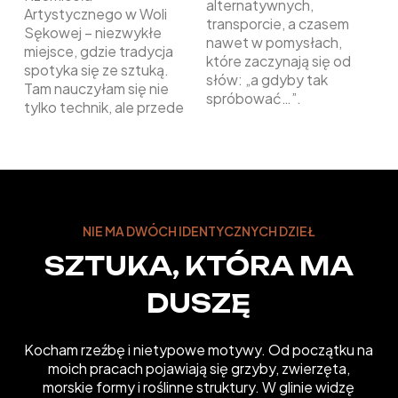
alternatywnych,
Artystycznego w Woli
transporcie, a czasem
Sękowej – niezwykłe
nawet w pomysłach,
miejsce, gdzie tradycja
które zaczynają się od
spotyka się ze sztuką.
słów: „a gdyby tak
Tam nauczyłam się nie
spróbować…”.
tylko technik, ale przede
NIE MA DWÓCH IDENTYCZNYCH DZIEŁ
SZTUKA, KTÓRA MA
DUSZĘ
Kocham rzeźbę i nietypowe motywy. Od początku na
moich pracach pojawiają się grzyby, zwierzęta,
morskie formy i roślinne struktury. W glinie widzę