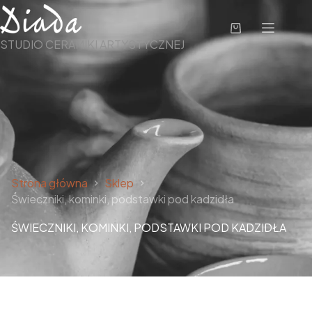
STUDIO CERAMIKI ARTYSTYCZNEJ
Strona główna
Sklep
Świeczniki, kominki, podstawki pod kadzidła
ŚWIECZNIKI, KOMINKI, PODSTAWKI POD KADZIDŁA