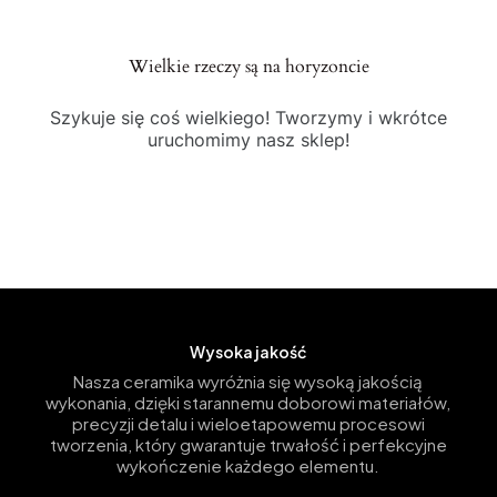
Wielkie rzeczy są na horyzoncie
Szykuje się coś wielkiego! Tworzymy i wkrótce
uruchomimy nasz sklep!
Wysoka jakość
Nasza ceramika wyróżnia się wysoką jakością
wykonania, dzięki starannemu doborowi materiałów,
precyzji detalu i wieloetapowemu procesowi
tworzenia, który gwarantuje trwałość i perfekcyjne
wykończenie każdego elementu.