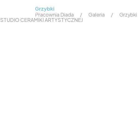
Grzybki
Pracownia Diada
Galeria
Grzybki
STUDIO CERAMIKI ARTYSTYCZNEJ
Home
O nas
Sklep
Galeria p