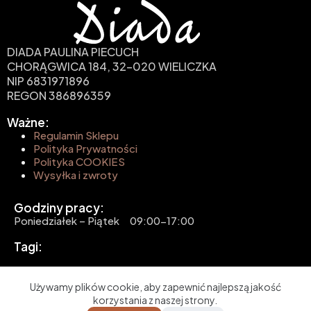
DIADA PAULINA PIECUCH
CHORĄGWICA 184, 32-020 WIELICZKA
NIP 6831971896
REGON 386896359
Ważne:
Regulamin Sklepu
Polityka Prywatności
Polityka COOKIES
Wysyłka i zwroty
Godziny pracy:
Poniedziałek – Piątek 09:00-17:00
Tagi:
Copyright © 2026 - Projekt i realizacja BROOK &
Używamy plików cookie, aby zapewnić najlepszą jakość
2KM
korzystania z naszej strony.