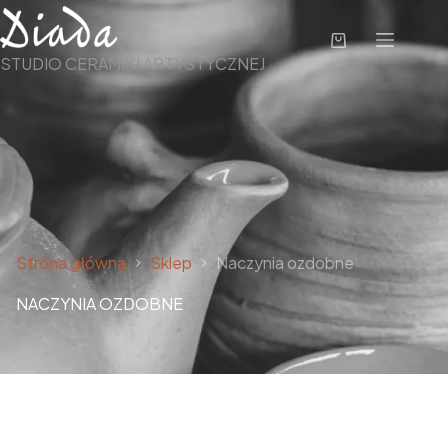
STUDIO CERAMIKI ARTYSTYCZNEJ
Strona główna
Sklep
Naczynia ozdobne
NACZYNIA OZDOBNE