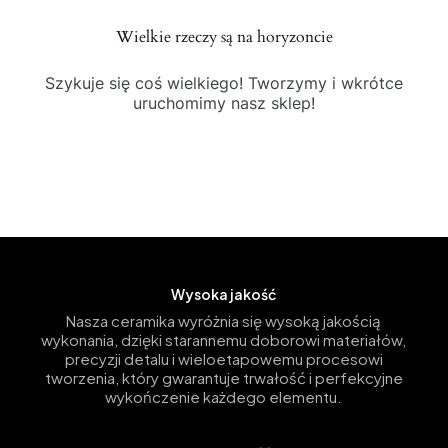
Wielkie rzeczy są na horyzoncie
Szykuje się coś wielkiego! Tworzymy i wkrótce
uruchomimy nasz sklep!
Wysoka jakość
Nasza ceramika wyróżnia się wysoką jakością
wykonania, dzięki starannemu doborowi materiałów,
precyzji detalu i wieloetapowemu procesowi
tworzenia, który gwarantuje trwałość i perfekcyjne
wykończenie każdego elementu.