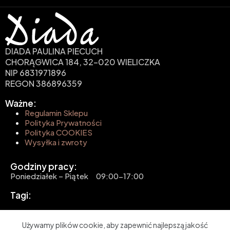
DIADA PAULINA PIECUCH
CHORĄGWICA 184, 32-020 WIELICZKA
NIP 6831971896
REGON 386896359
Ważne:
Regulamin Sklepu
Polityka Prywatności
Polityka COOKIES
Wysyłka i zwroty
Godziny pracy:
Poniedziałek – Piątek 09:00-17:00
Tagi:
Copyright © 2026 - Projekt i realizacja BROOK &
Używamy plików cookie, aby zapewnić najlepszą jakość
2KM