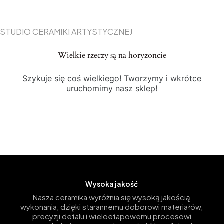
STUDIO CERAMIKI ARTYSTYCZNEJ
Wielkie rzeczy są na horyzoncie
Szykuje się coś wielkiego! Tworzymy i wkrótce
uruchomimy nasz sklep!
Wysoka jakość
Nasza ceramika wyróżnia się wysoką jakością
wykonania, dzięki starannemu doborowi materiałów,
precyzji detalu i wieloetapowemu procesowi