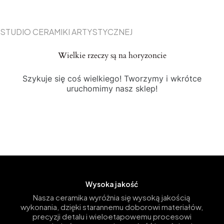
STUDIO CERAMIKI ARTYSTYCZNEJ
Wielkie rzeczy są na horyzoncie
Szykuje się coś wielkiego! Tworzymy i wkrótce
uruchomimy nasz sklep!
Wysoka jakość
Nasza ceramika wyróżnia się wysoką jakością
wykonania, dzięki starannemu doborowi materiałów,
precyzji detalu i wieloetapowemu procesowi