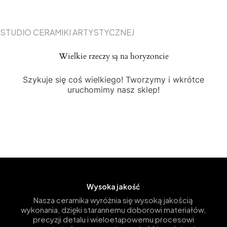
STUDIO CERAMIKI ARTYSTYCZNEJ
Wielkie rzeczy są na horyzoncie
Szykuje się coś wielkiego! Tworzymy i wkrótce
uruchomimy nasz sklep!
Wysoka jakość
Nasza ceramika wyróżnia się wysoką jakością
wykonania, dzięki starannemu doborowi materiałów,
precyzji detalu i wieloetapowemu procesowi