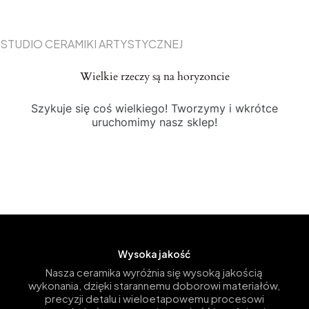
STUDIO CERAMIKI ARTYSTYCZNEJ
Wielkie rzeczy są na horyzoncie
Szykuje się coś wielkiego! Tworzymy i wkrótce
uruchomimy nasz sklep!
Wysoka jakość
Nasza ceramika wyróżnia się wysoką jakością
wykonania, dzięki starannemu doborowi materiałów,
precyzji detalu i wieloetapowemu procesowi